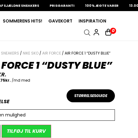
LDNE SNEAKERS
PRISGARANTI
100% ÆGTE VARER
13.000+ G
SOMMERENS HITS!
GAVEKORT
INSPIRATION
0
/
SNEAKERS
/
NIKE SKO
/
AIR FORCE
/ AIR FORCE 1 “DUSTY BLUE”
 FORCE 1 “DUSTY BLUE”
KR.
STØRRELSESGUIDE
ELSE
en mulighed
Alternative:
TILFØJ TIL KURV