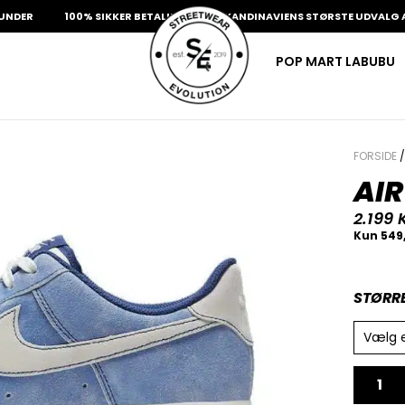
100% SIKKER BETALING
SKANDINAVIENS STØRSTE UDVALG AF SJÆ
POP MART LABUBU
FORSIDE
AIR
2.199
STØRR
Vælg 