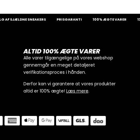
SJÆLDNE SNEAKERS
PRISGARANTI
100% ÆGTE VARER
13.000+
ALTID 100% ÆGTE VARER
Alle varer tilgængelige på vores webshop
gennemgår en meget detaljeret
verifikationsproces i hånden.
Derfor kan vi garantere at vores produkter
altid er 100% ægte!
Læs mere
.