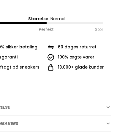
Størrelse:
Normal
Perfekt
Stor
0% sikker betaling
60 dages returret
isgaranti
100% ægte varer
i fragt på sneakers
13.000+ glade kunder
VELSE
NEAKERS