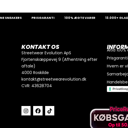
EAKERS
PRISGARANTI
100% ÆGTE VARER
13.000+ GLADE KUN
0
kr.
I alt
Køb for
300
kr.
mere for gratis fragt
KONTAKT OS
INFOR
GÅ TIL BETALING
Altid 100%
Streetwear Evolution ApS
Prisgaranti
Fjortenskæppevej 9 (Afhentning efter
aftale)
Hvem er v
4000 Roskilde
Samarbej
kontakt@streetwearevolution.dk
Handelsbet
CVR: 43628704
Privatlivsp