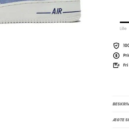
Lille
10
Pr
Fr
BESKRI
ÆGTE S