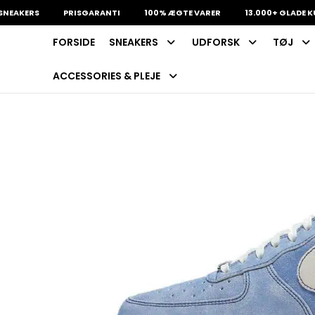
ERS
PRISGARANTI
100% ÆGTE VARER
13.000+ GLADE KUNDER
FORSIDE
SNEAKERS
UDFORSK
TØJ
INDKØBSKURV
Fri fragt på sneakers
60 dages returret
ACCESSORIES & PLEJE
Din kurv er tom.