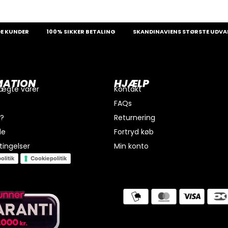
DER
100% SIKKER BETALING
SKANDINAVIENS STØRSTE UDVALG AF 
MATION
HJÆLP
 ægte varer
Kontakt
FAQs
i?
Returnering
de
Fortryd køb
ingelser
Min konto
olitik
Cookiepolitik