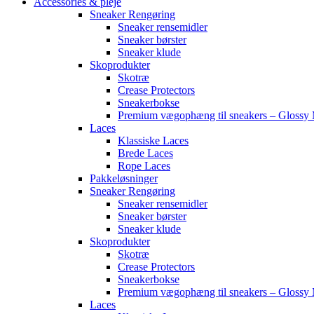
Accessories & pleje
Sneaker Rengøring
Sneaker rensemidler
Sneaker børster
Sneaker klude
Skoprodukter
Skotræ
Crease Protectors
Sneakerbokse
Premium vægophæng til sneakers – Glossy 
Laces
Klassiske Laces
Brede Laces
Rope Laces
Pakkeløsninger
Sneaker Rengøring
Sneaker rensemidler
Sneaker børster
Sneaker klude
Skoprodukter
Skotræ
Crease Protectors
Sneakerbokse
Premium vægophæng til sneakers – Glossy 
Laces