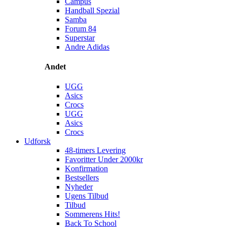
Campus
Handball Spezial
Samba
Forum 84
Superstar
Andre Adidas
Andet
UGG
Asics
Crocs
UGG
Asics
Crocs
Udforsk
48-timers Levering
Favoritter Under 2000kr
Konfirmation
Bestsellers
Nyheder
Ugens Tilbud
Tilbud
Sommerens Hits!
Back To School