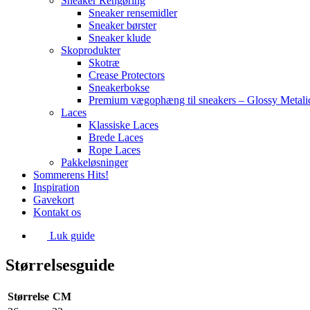
Sneaker Rengøring
Sneaker rensemidler
Sneaker børster
Sneaker klude
Skoprodukter
Skotræ
Crease Protectors
Sneakerbokse
Premium vægophæng til sneakers – Glossy Metali
Laces
Klassiske Laces
Brede Laces
Rope Laces
Pakkeløsninger
Sommerens Hits!
Inspiration
Gavekort
Kontakt os
Luk guide
Størrelsesguide
Størrelse
CM