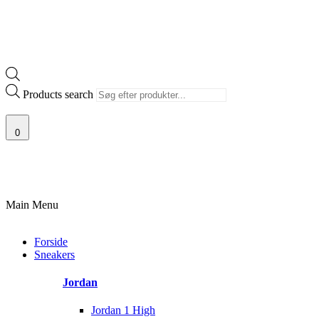
Products search
0
00% ÆGTE VARER
13.000+ GLADE KUNDER
100% SIKKER BETALING
Main Menu
Forside
Sneakers
Jordan
Jordan 1 High