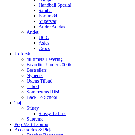
Handball Spezial
Samba
Forum 84
Superstar
Andre Adidas
Andet
UGG
Asics
Crocs
Udforsk
48-timers Levering
Favoritter Under 2000kr
Bestsellers
Nyheder
Ugens Tilbud
Tilbud
Sommerens Hits!
Back To School
Tøj
Stüssy
Stüssy T-shirts
Supreme
Pop Mart Labubu
Accessories & Pleje