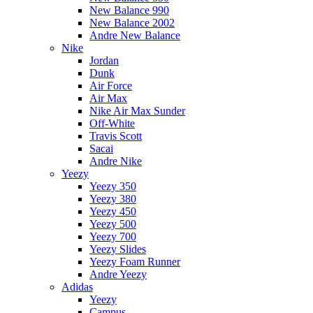
New Balance 990
New Balance 2002
Andre New Balance
Nike
Jordan
Dunk
Air Force
Air Max
Nike Air Max Sunder
Off-White
Travis Scott
Sacai
Andre Nike
Yeezy
Yeezy 350
Yeezy 380
Yeezy 450
Yeezy 500
Yeezy 700
Yeezy Slides
Yeezy Foam Runner
Andre Yeezy
Adidas
Yeezy
Campus