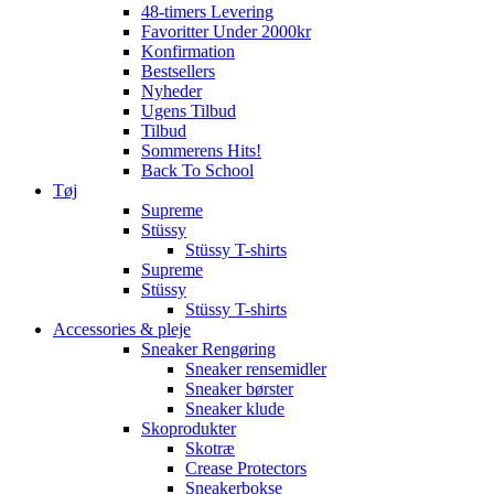
48-timers Levering
Favoritter Under 2000kr
Konfirmation
Bestsellers
Nyheder
Ugens Tilbud
Tilbud
Sommerens Hits!
Back To School
Tøj
Supreme
Stüssy
Stüssy T-shirts
Supreme
Stüssy
Stüssy T-shirts
Accessories & pleje
Sneaker Rengøring
Sneaker rensemidler
Sneaker børster
Sneaker klude
Skoprodukter
Skotræ
Crease Protectors
Sneakerbokse