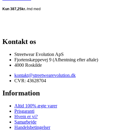
100% ÆGTE VARER
13.000+ GLADE KUNDER
100% SIKKER BETALING
Kontakt os
Streetwear Evolution ApS
Fjortenskæppevej 9 (Afhentning efter aftale)
4000 Roskilde
kontakt@streetwearevolution.dk
CVR: 43628704
Information
Altid 100% ægte varer
Prisgaranti
Hvem er vi?
Samarbejde
Handelsbetingelser