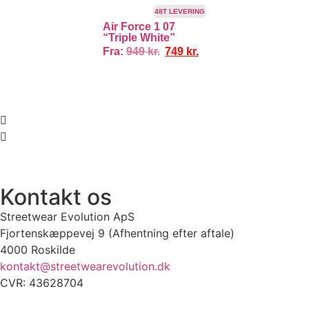
TILBUD!
48T LEVERING
Air Force 1 07
“Triple White”
Fra:
949
kr.
749
kr.
ANTI
100% ÆGTE VARER
13.000+ GLADE KUNDER
100% SIKKER 
Kontakt os
Streetwear Evolution ApS
Fjortenskæppevej 9 (Afhentning efter aftale)
4000 Roskilde
kontakt@streetwearevolution.dk
CVR: 43628704