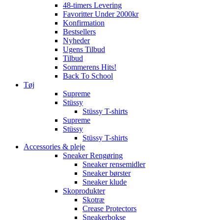
48-timers Levering
Favoritter Under 2000kr
Konfirmation
Bestsellers
Nyheder
Ugens Tilbud
Tilbud
Sommerens Hits!
Back To School
Tøj
Supreme
Stüssy
Stüssy T-shirts
Supreme
Stüssy
Stüssy T-shirts
Accessories & pleje
Sneaker Rengøring
Sneaker rensemidler
Sneaker børster
Sneaker klude
Skoprodukter
Skotræ
Crease Protectors
Sneakerbokse