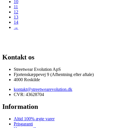
10
11
12
13
14
→
G AF SJÆLDNE SNEAKERS
PRISGARANTI
100% ÆGTE VARER
13.
Kontakt os
Streetwear Evolution ApS
Fjortenskæppevej 9 (Afhentning efter aftale)
4000 Roskilde
kontakt@streetwearevolution.dk
CVR: 43628704
Information
Altid 100% ægte varer
Prisgaranti