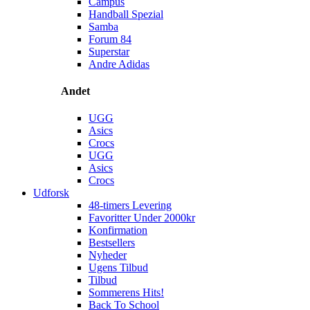
Campus
Handball Spezial
Samba
Forum 84
Superstar
Andre Adidas
Andet
UGG
Asics
Crocs
UGG
Asics
Crocs
Udforsk
48-timers Levering
Favoritter Under 2000kr
Konfirmation
Bestsellers
Nyheder
Ugens Tilbud
Tilbud
Sommerens Hits!
Back To School