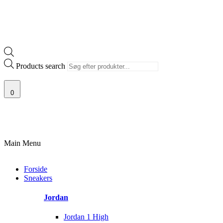
Products search
0
G AF SJÆLDNE SNEAKERS
PRISGARANTI
100% ÆGTE VARER
13.
Main Menu
Forside
Sneakers
Jordan
Jordan 1 High