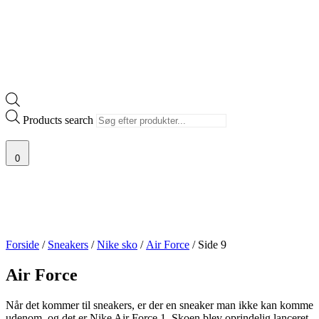
Products search
0
Forside
/
Sneakers
/
Nike sko
/
Air Force
/ Side 9
Air Force
Når det kommer til sneakers, er der en sneaker man ikke kan komme
udenom, og det er Nike Air Force 1. Skoen blev oprindelig lanceret