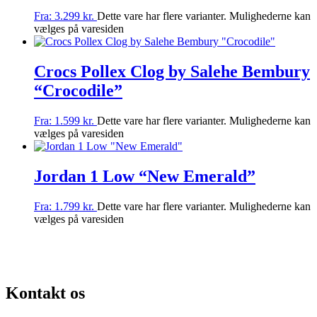
Fra:
3.299
kr.
Dette vare har flere varianter. Mulighederne kan
vælges på varesiden
Crocs Pollex Clog by Salehe Bembury
“Crocodile”
Fra:
1.599
kr.
Dette vare har flere varianter. Mulighederne kan
vælges på varesiden
Jordan 1 Low “New Emerald”
Fra:
1.799
kr.
Dette vare har flere varianter. Mulighederne kan
vælges på varesiden
G AF SJÆLDNE SNEAKERS
PRISGARANTI
100% ÆGTE VARER
13
Kontakt os