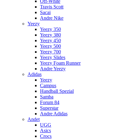
Off-White
Travis Scott
Sacai
Andre Nike
Yeezy
Yeezy 350
Yeezy 380
Yeezy 450
Yeezy 500
Yeezy 700
Yeezy Slides
Yeezy Foam Runner
Andre Yeezy
Adidas
Yeezy
Campus
Handball Spezial
Samba
Forum 84
Superstar
Andre Adidas
Andet
UGG
Asics
Crocs