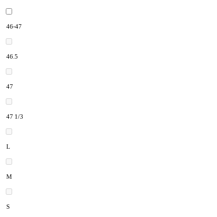
46-47
46.5
47
47 1/3
L
M
S