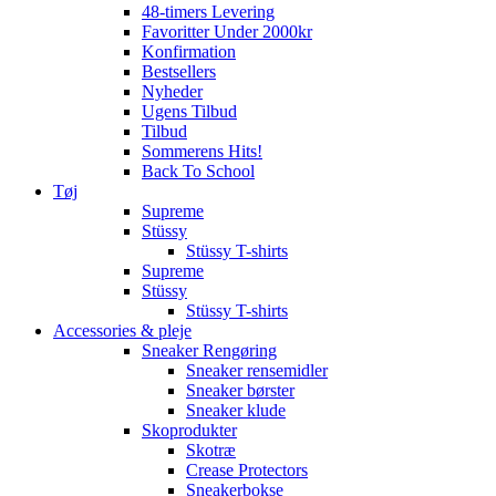
48-timers Levering
Favoritter Under 2000kr
Konfirmation
Bestsellers
Nyheder
Ugens Tilbud
Tilbud
Sommerens Hits!
Back To School
Tøj
Supreme
Stüssy
Stüssy T-shirts
Supreme
Stüssy
Stüssy T-shirts
Accessories & pleje
Sneaker Rengøring
Sneaker rensemidler
Sneaker børster
Sneaker klude
Skoprodukter
Skotræ
Crease Protectors
Sneakerbokse