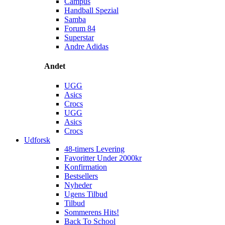
Campus
Handball Spezial
Samba
Forum 84
Superstar
Andre Adidas
Andet
UGG
Asics
Crocs
UGG
Asics
Crocs
Udforsk
48-timers Levering
Favoritter Under 2000kr
Konfirmation
Bestsellers
Nyheder
Ugens Tilbud
Tilbud
Sommerens Hits!
Back To School