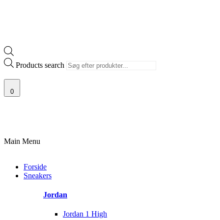
Products search
0
G AF SJÆLDNE SNEAKERS
PRISGARANTI
100% ÆGTE VARER
13
Main Menu
Forside
Sneakers
Jordan
Jordan 1 High