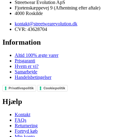
Streetwear Evolution ApS
Fjortenskæppevej 9 (Afhentning efter aftale)
4000 Roskilde
kontakt@streetwearevolution.dk
CVR: 43628704
Information
Altid 100% ægte varer
Prisgaranti
Hvem er vi?
Samarbejde
Handelsbetingelser
Privatlivspolitik
Cookiepolitik
Hjælp
Kontakt
FAQs
Returnering
Fortryd køb
Min konto