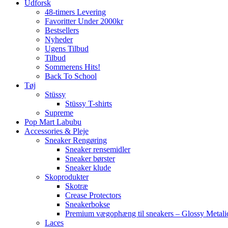
Udforsk
48-timers Levering
Favoritter Under 2000kr
Bestsellers
Nyheder
Ugens Tilbud
Tilbud
Sommerens Hits!
Back To School
Tøj
Stüssy
Stüssy T-shirts
Supreme
Pop Mart Labubu
Accessories & Pleje
Sneaker Rengøring
Sneaker rensemidler
Sneaker børster
Sneaker klude
Skoprodukter
Skotræ
Crease Protectors
Sneakerbokse
Premium vægophæng til sneakers – Glossy Metali
Laces