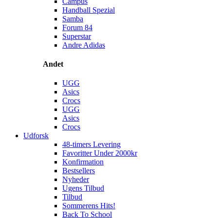
Campus
Handball Spezial
Samba
Forum 84
Superstar
Andre Adidas
Andet
UGG
Asics
Crocs
UGG
Asics
Crocs
Udforsk
48-timers Levering
Favoritter Under 2000kr
Konfirmation
Bestsellers
Nyheder
Ugens Tilbud
Tilbud
Sommerens Hits!
Back To School