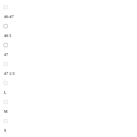
46-47
46.5
47
47 1/3
L
M
S