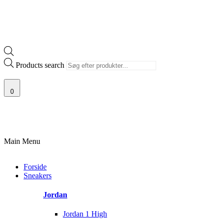
Products search
0
AF SJÆLDNE SNEAKERS
PRISGARANTI
100% ÆGTE VARER
13.00
Main Menu
Forside
Sneakers
Jordan
Jordan 1 High