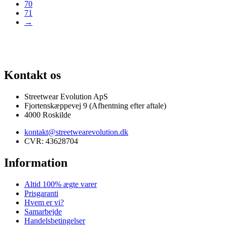
70
71
→
AF SJÆLDNE SNEAKERS
PRISGARANTI
100% ÆGTE VARER
13.00
Kontakt os
Streetwear Evolution ApS
Fjortenskæppevej 9 (Afhentning efter aftale)
4000 Roskilde
kontakt@streetwearevolution.dk
CVR: 43628704
Information
Altid 100% ægte varer
Prisgaranti
Hvem er vi?
Samarbejde
Handelsbetingelser