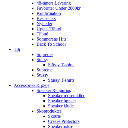
48-timers Levering
Favoritter Under 2000kr
Konfirmation
Bestsellers
Nyheder
Ugens Tilbud
Tilbud
Sommerens Hits!
Back To School
Tøj
Supreme
Stüssy
Stüssy T-shirts
Supreme
Stüssy
Stüssy T-shirts
Accessories & pleje
Sneaker Rengøring
Sneaker rensemidler
Sneaker børster
Sneaker klude
Skoprodukter
Skotræ
Crease Protectors
Sneakerbokse