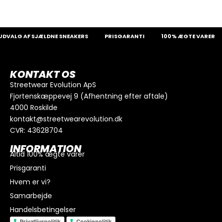
VALG AF SJÆLDNE SNEAKERS
PRISGARANTI
100% ÆGTE VARER
KONTAKT OS
Streetwear Evolution ApS
Fjortenskæppevej 9 (Afhentning efter aftale)
4000 Roskilde
kontakt@streetwearevolution.dk
CVR: 43628704
INFORMATION
Altid 100% ægte varer
Prisgaranti
Hvem er vi?
Samarbejde
Handelsbetingelser
Privatlivspolitik
Cookiepolitik