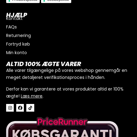
HJÆLP
Kontakt
FAQs
Returnering
Fortryd køb
Min konto
I alt
0
kr.
ALTID 100% ÆGTE VARER
Køb for
300
kr.
mere for gratis fragt
Alle varer tilgængelige på vores webshop gennemgår en
meget detaljeret verifikationsproces i hånden.
GÅ TIL BETALING
Derfor kan vi garantere at vores produkter altid er 100%
ægte!
Læs mere
.