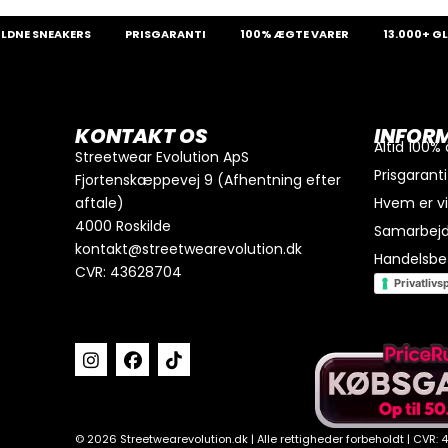
 SNEAKERS
PRISGARANTI
100% ÆGTE VARER
13.000+ GLADE 
0
kr.
I alt
Køb for
300
kr.
mere for gratis fragt
KONTAKT OS
INFOR
GÅ TIL BETALING
Altid 100%
Streetwear Evolution ApS
Prisgaranti
Fjortenskæppevej 9 (Afhentning efter
aftale)
Hvem er v
4000 Roskilde
Samarbej
kontakt@streetwearevolution.dk
Handelsbet
CVR: 43628704
Privatlivsp
© 2026 Streetwearevolution.dk | Alle rettigheder forbeholdt | CVR: