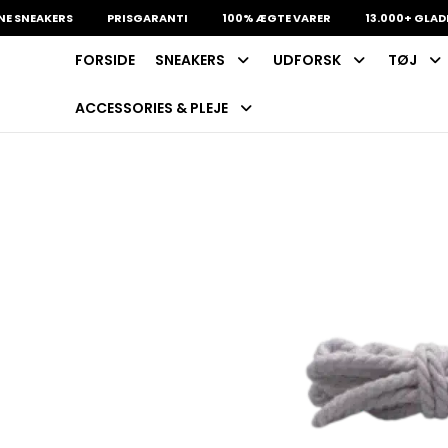
EAKERS
PRISGARANTI
100% ÆGTE VARER
13.000+ GLADE KU
FORSIDE
SNEAKERS
UDFORSK
TØJ
INDKØBSKURV
Fri fragt på sneakers
60 dages returret
ACCESSORIES & PLEJE
Din kurv er tom.