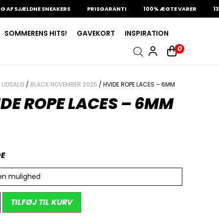
 SJÆLDNE SNEAKERS
PRISGARANTI
100% ÆGTE VARER
13.000
SOMMERENS HITS!
GAVEKORT
INSPIRATION
0
/
UDSALG
/
BLACK NOVEMBER 2025
/ HVIDE ROPE LACES – 6MM
DE ROPE LACES – 6MM
E
en mulighed
Alternative:
TILFØJ TIL KURV