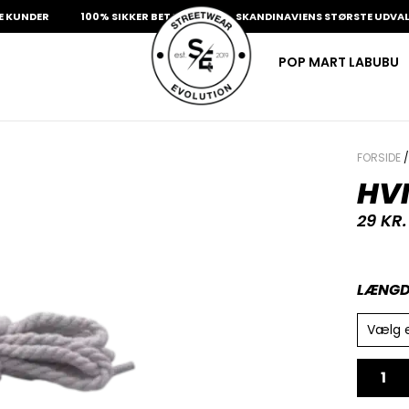
NDER
100% SIKKER BETALING
SKANDINAVIENS STØRSTE UDVALG AF
POP MART LABUBU
FORSIDE
HVI
29
KR.
LÆNGD
Vælg 