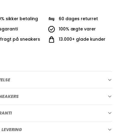
0% sikker betaling
60 dages returret
isgaranti
100% ægte varer
i fragt på sneakers
13.000+ glade kunder
VELSE
NEAKERS
RANTI
 LEVERING