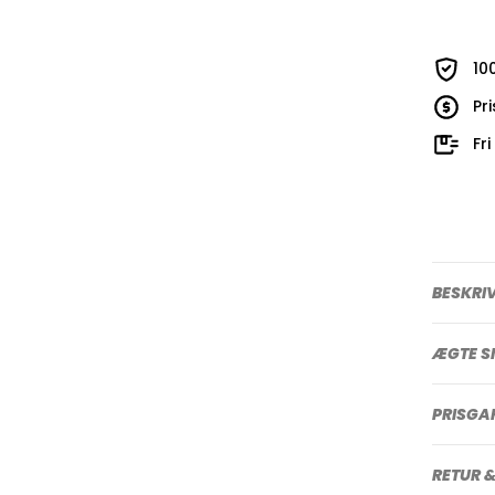
10
Pr
Fr
BESKRI
ÆGTE S
PRISGA
RETUR &