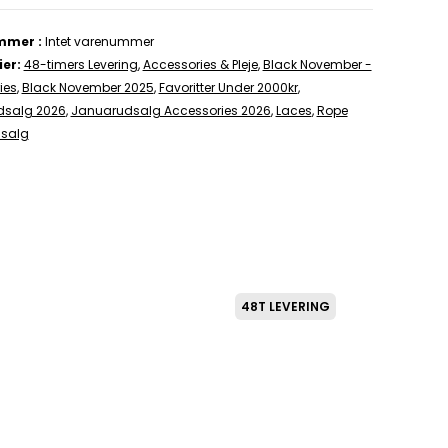
mmer
Intet varenummer
ier
48-timers Levering
,
Accessories & Pleje
,
Black November -
ies
,
Black November 2025
,
Favoritter Under 2000kr
,
dsalg 2026
,
Januarudsalg Accessories 2026
,
Laces
,
Rope
salg
48T LEVERING