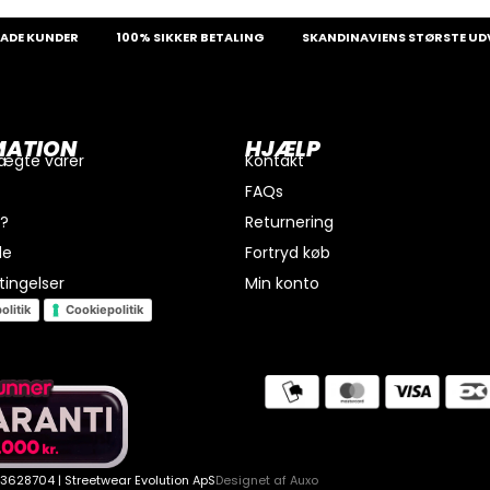
KUNDER
100% SIKKER BETALING
SKANDINAVIENS STØRSTE UDVALG 
MATION
HJÆLP
 ægte varer
Kontakt
FAQs
i?
Returnering
de
Fortryd køb
ingelser
Min konto
olitik
Cookiepolitik
 43628704 | Streetwear Evolution ApS
Designet af
Auxo