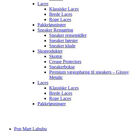
Laces
Klassiske Laces
Brede Laces
Rope Laces
Pakkeløsninger
Sneaker Rengøring
Sneaker rensemidler
Sneaker børster
Sneaker klude
Skoprodukter
Skotræ
Crease Protectors
Sneakerbokse
Premium vægophæng til sneakers – Glossy
Metalic
Laces
Klassiske Laces
Brede Laces
Rope Laces
Pakkeløsninger
Main
Menu
Pop Mart Labubu