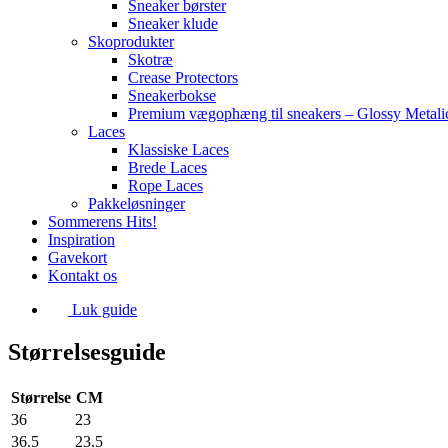
Sneaker børster
Sneaker klude
Skoprodukter
Skotræ
Crease Protectors
Sneakerbokse
Premium vægophæng til sneakers – Glossy Metali
Laces
Klassiske Laces
Brede Laces
Rope Laces
Pakkeløsninger
Sommerens Hits!
Inspiration
Gavekort
Kontakt os
Luk guide
Størrelsesguide
Størrelse
CM
36
23
36.5
23.5