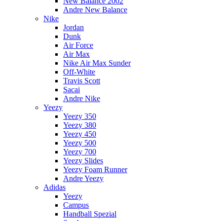
New Balance 2002
Andre New Balance
Nike
Jordan
Dunk
Air Force
Air Max
Nike Air Max Sunder
Off-White
Travis Scott
Sacai
Andre Nike
Yeezy
Yeezy 350
Yeezy 380
Yeezy 450
Yeezy 500
Yeezy 700
Yeezy Slides
Yeezy Foam Runner
Andre Yeezy
Adidas
Yeezy
Campus
Handball Spezial