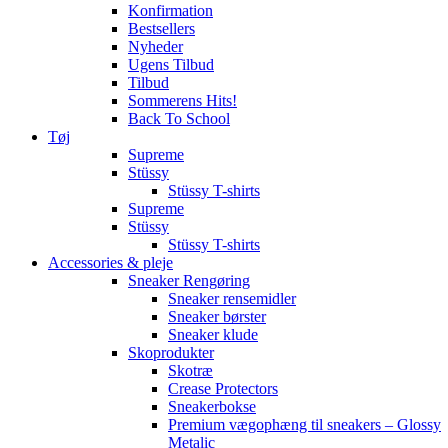
Konfirmation
Bestsellers
Nyheder
Ugens Tilbud
Tilbud
Sommerens Hits!
Back To School
Tøj
Supreme
Stüssy
Stüssy T-shirts
Supreme
Stüssy
Stüssy T-shirts
Accessories & pleje
Sneaker Rengøring
Sneaker rensemidler
Sneaker børster
Sneaker klude
Skoprodukter
Skotræ
Crease Protectors
Sneakerbokse
Premium vægophæng til sneakers – Glossy
Metalic