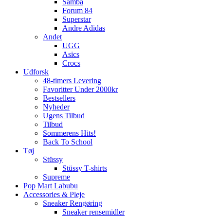
Samba
Forum 84
Superstar
Andre Adidas
Andet
UGG
Asics
Crocs
Udforsk
48-timers Levering
Favoritter Under 2000kr
Bestsellers
Nyheder
Ugens Tilbud
Tilbud
Sommerens Hits!
Back To School
Tøj
Stüssy
Stüssy T-shirts
Supreme
Pop Mart Labubu
Accessories & Pleje
Sneaker Rengøring
Sneaker rensemidler