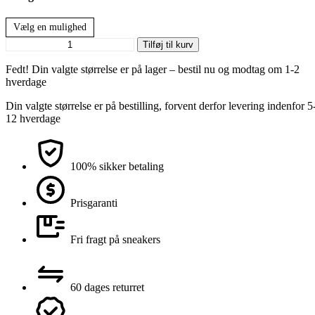
Vælg en mulighed
Gule
Tilføj til kurv
Rope
Laces
Fedt! Din valgte størrelse er på lager – bestil nu og modtag om 1-2
-
hverdage
6mm
Din valgte størrelse er på bestilling, forvent derfor levering indenfor 5
antal
12 hverdage
100% sikker betaling
Prisgaranti
Fri fragt på sneakers
60 dages returret