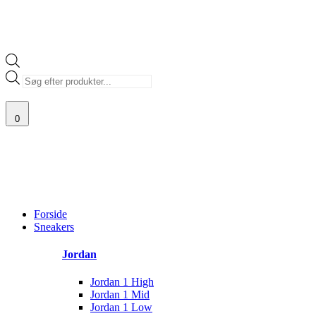
Products
search
0
100% ÆGTE VARER
13.000+ GLADE KUNDER
100% SIKKER BETAL
Main
Menu
Forside
Sneakers
Jordan
Jordan 1 High
Jordan 1 Mid
Jordan 1 Low