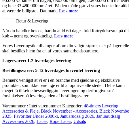
90.000 varianter om dagen, 630.000 om ugen, 2.800.000 om månede
og hele 33.480.000 om året! På den måde gør vi vores bedste for altid
at være de billigste i Danmark.
Læs mere
Retur & Levering
Når du handler hos os, har du altid 60 dages fuld fortrydelsesret på dit
køb – nemt og overskueligt.
Læs mere
.
Vores Leveringstid afhænger af om din valgte størrelse er på lager elle
skal bestilles hjem fra en af vores samarbejdspartnere.
Lagervarer: 1-2 hverdages levering
Bestillingsvarer: 5-12 hverdages forventet levering
Bemærk venligst at vi er i en branche med sjældne og eksklusive
produkter, som ikke bare lige er til at opdrive alle steder. Dette kan i
meget få tilfælde besværliggøre leveringen og derfor give små
forsinkelser på leveringstiden af bestillingsvarer.
Varenummer
Intet varenummer
Kategorier
48-timers Levering
,
Accessories & Pleje
,
Black November - Accessories
,
Black Novembe
2025
,
Favoritter Under 2000kr
,
Januarudsalg 2026
,
Januarudsalg
Accessories 2026
,
Laces
,
Rope Laces
,
Udsalg