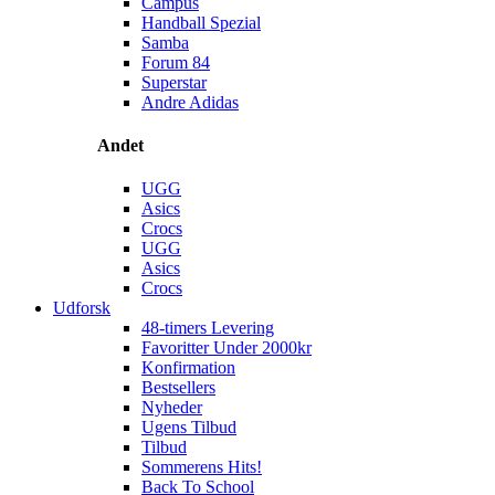
Campus
Handball Spezial
Samba
Forum 84
Superstar
Andre Adidas
Andet
UGG
Asics
Crocs
UGG
Asics
Crocs
Udforsk
48-timers Levering
Favoritter Under 2000kr
Konfirmation
Bestsellers
Nyheder
Ugens Tilbud
Tilbud
Sommerens Hits!
Back To School