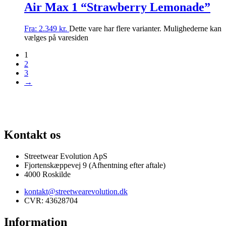
Air Max 1 “Strawberry Lemonade”
Fra:
2.349
kr.
Dette vare har flere varianter. Mulighederne kan
vælges på varesiden
1
2
3
→
G AF SJÆLDNE SNEAKERS
PRISGARANTI
100% ÆGTE VARER
13.
Kontakt os
Streetwear Evolution ApS
Fjortenskæppevej 9 (Afhentning efter aftale)
4000 Roskilde
kontakt@streetwearevolution.dk
CVR: 43628704
Information