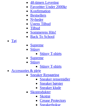
48-timers Levering
Favoritter Under 2000kr
Konfirmation
Bestsellers
Nyheder
Ugens Tilbud
Tilbud
Sommerens Hits!
Back To School
Tøj
Supreme
Stüssy
Stüssy T-shirts
Supreme
Stüssy
Stüssy T-shirts
Accessories & pleje
Sneaker Rengøring
Sneaker rensemidler
Sneaker børster
Sneaker klude
Skoprodukter
Skotræ
Crease Protectors
Sneakerbokse