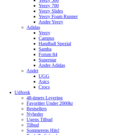
Yeezy 500
Yeezy 700
Yeezy Slides
Yeezy Foam Runner
Andre Yeezy
Adidas
Yeezy
Campus
Handball Spezial
Samba
Forum 84
Superstar
Andre Adidas
Andet
UGG
Asics
Crocs
Udforsk
48-timers Levering
Favoritter Under 2000kr
Bestsellers
Nyheder
Ugens Tilbud
Tilbud
Sommerens Hits!