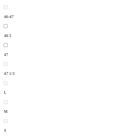
46-47
46.5
47
47 1/3
L
M
S