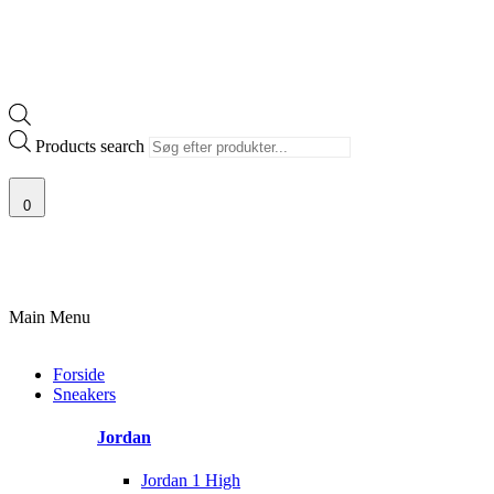
Products search
0
G AF SJÆLDNE SNEAKERS
PRISGARANTI
100% ÆGTE VARER
13.
Main Menu
Forside
Sneakers
Jordan
Jordan 1 High