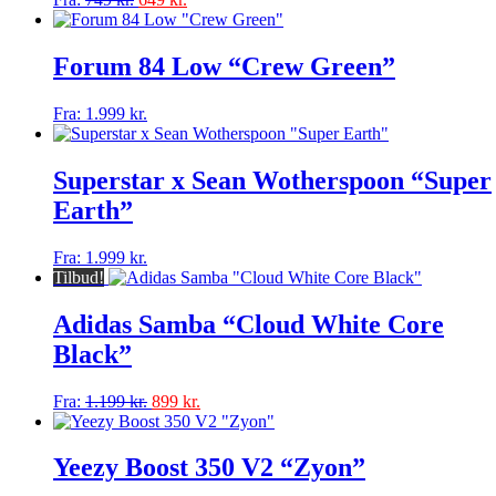
kan
vare
vælges
har
på
flere
Forum 84 Low “Crew Green”
varesiden
varianter.
Mulighederne
Dette
Fra:
1.999
kr.
kan
vare
vælges
har
på
flere
Superstar x Sean Wotherspoon “Super
varesiden
varianter.
Earth”
Mulighederne
kan
vælges
Dette
Fra:
1.999
kr.
på
vare
Tilbud!
varesiden
har
flere
Adidas Samba “Cloud White Core
varianter.
Black”
Mulighederne
kan
vælges
Dette
Fra:
1.199
kr.
899
kr.
på
vare
varesiden
har
flere
Yeezy Boost 350 V2 “Zyon”
varianter.