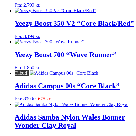
Mulighederne
Dette
Fra:
2.799
kr.
kan
vare
vælges
har
på
flere
Yeezy Boost 350 V2 “Core Black/Red”
varesiden
varianter.
Mulighederne
Dette
Fra:
3.199
kr.
kan
vare
vælges
har
på
flere
Yeezy Boost 700 “Wave Runner”
varesiden
varianter.
Mulighederne
Dette
Fra:
1.850
kr.
kan
vare
Tilbud!
vælges
har
på
flere
Adidas Campus 00s “Core Black”
varesiden
varianter.
Mulighederne
Dette
Fra:
899
kr.
675
kr.
kan
vare
vælges
har
på
flere
Adidas Samba Nylon Wales Bonner
varesiden
varianter.
Wonder Clay Royal
Mulighederne
kan