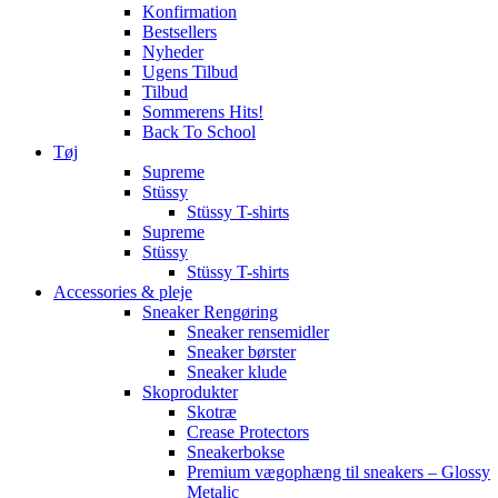
Konfirmation
Bestsellers
Nyheder
Ugens Tilbud
Tilbud
Sommerens Hits!
Back To School
Tøj
Supreme
Stüssy
Stüssy T-shirts
Supreme
Stüssy
Stüssy T-shirts
Accessories & pleje
Sneaker Rengøring
Sneaker rensemidler
Sneaker børster
Sneaker klude
Skoprodukter
Skotræ
Crease Protectors
Sneakerbokse
Premium vægophæng til sneakers – Glossy
Metalic