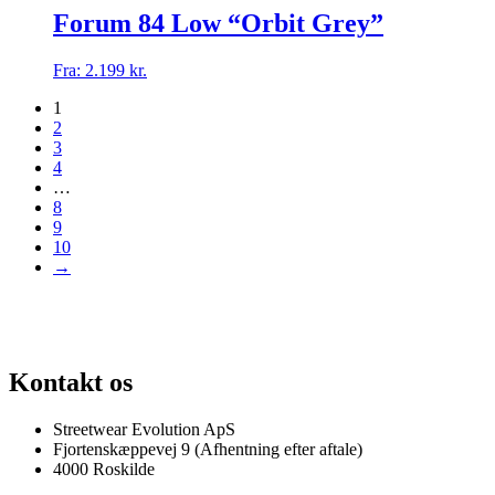
på
flere
Forum 84 Low “Orbit Grey”
varesiden
varianter.
Mulighederne
Dette
Fra:
2.199
kr.
kan
vare
vælges
1
har
på
2
flere
varesiden
3
varianter.
4
Mulighederne
…
kan
8
vælges
9
på
10
varesiden
→
G AF SJÆLDNE SNEAKERS
PRISGARANTI
100% ÆGTE VARER
13.
Kontakt os
Streetwear Evolution ApS
Fjortenskæppevej 9 (Afhentning efter aftale)
4000 Roskilde