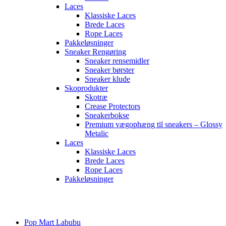
Laces
Klassiske Laces
Brede Laces
Rope Laces
Pakkeløsninger
Sneaker Rengøring
Sneaker rensemidler
Sneaker børster
Sneaker klude
Skoprodukter
Skotræ
Crease Protectors
Sneakerbokse
Premium vægophæng til sneakers – Glossy
Metalic
Laces
Klassiske Laces
Brede Laces
Rope Laces
Pakkeløsninger
Main
Menu
Pop Mart Labubu