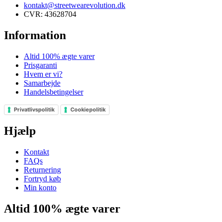
kontakt@streetwearevolution.dk
CVR: 43628704
Information
Altid 100% ægte varer
Prisgaranti
Hvem er vi?
Samarbejde
Handelsbetingelser
Privatlivspolitik
Cookiepolitik
Hjælp
Kontakt
FAQs
Returnering
Fortryd køb
Min konto
Altid 100% ægte varer