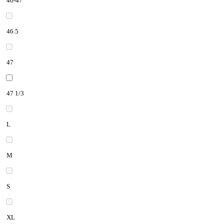
46-47
46.5
47
47 1/3
L
M
S
XL