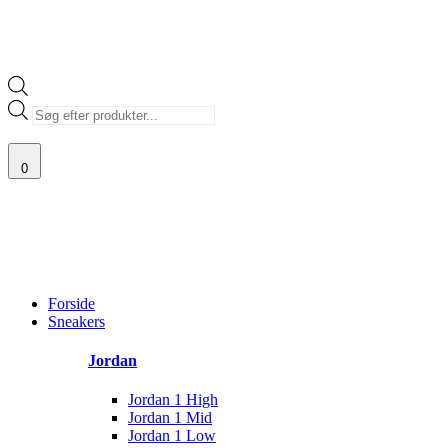
Products
search
0
G AF SJÆLDNE SNEAKERS
PRISGARANTI
100% ÆGTE VARER
13.
Main
Menu
Forside
Sneakers
Jordan
Jordan 1 High
Jordan 1 Mid
Jordan 1 Low