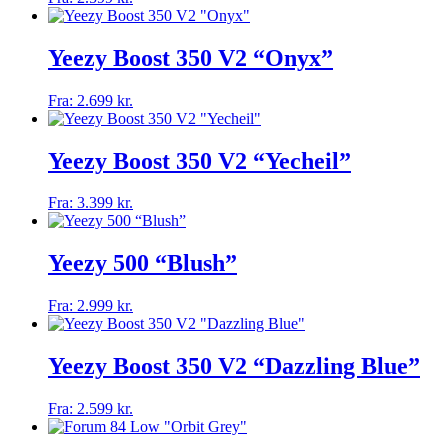
kan
vare
vælges
har
på
flere
Yeezy Boost 350 V2 “Onyx”
varesiden
varianter.
Mulighederne
Dette
Fra:
2.699
kr.
kan
vare
vælges
har
på
flere
Yeezy Boost 350 V2 “Yecheil”
varesiden
varianter.
Mulighederne
Dette
Fra:
3.399
kr.
kan
vare
vælges
har
på
flere
Yeezy 500 “Blush”
varesiden
varianter.
Mulighederne
Dette
Fra:
2.999
kr.
kan
vare
vælges
har
på
flere
Yeezy Boost 350 V2 “Dazzling Blue”
varesiden
varianter.
Mulighederne
Dette
Fra:
2.599
kr.
kan
vare
vælges
har