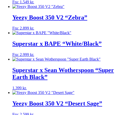
vælges
Dette
Fra:
1.549
kr.
på
vare
varesiden
har
flere
Yeezy Boost 350 V2 “Zebra”
varianter.
Mulighederne
Dette
Fra:
2.899
kr.
kan
vare
vælges
har
på
flere
Superstar x BAPE “White/Black”
varesiden
varianter.
Mulighederne
Dette
Fra:
2.999
kr.
kan
vare
vælges
har
på
flere
Superstar x Sean Wotherspoon “Super
varesiden
varianter.
Earth Black”
Mulighederne
kan
vælges
Dette
1.399
kr.
på
vare
varesiden
har
flere
Yeezy Boost 350 V2 “Desert Sage”
varianter.
Mulighederne
Dette
Fra:
2.599
kr.