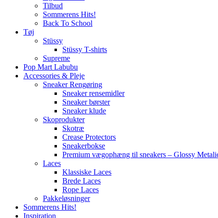
Tilbud
Sommerens Hits!
Back To School
Tøj
Stüssy
Stüssy T-shirts
Supreme
Pop Mart Labubu
Accessories & Pleje
Sneaker Rengøring
Sneaker rensemidler
Sneaker børster
Sneaker klude
Skoprodukter
Skotræ
Crease Protectors
Sneakerbokse
Premium vægophæng til sneakers – Glossy Metali
Laces
Klassiske Laces
Brede Laces
Rope Laces
Pakkeløsninger
Sommerens Hits!
Inspiration