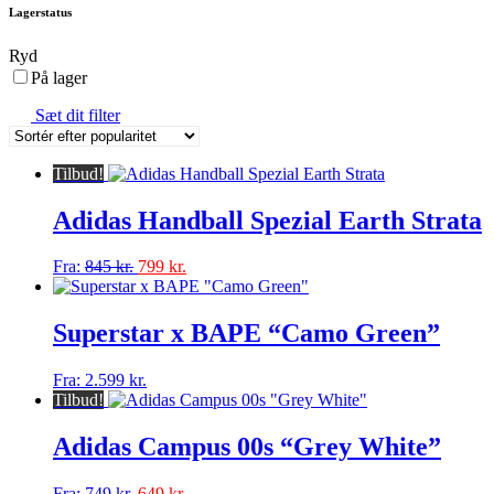
Lagerstatus
Ryd
På lager
Sæt dit filter
Tilbud!
Adidas Handball Spezial Earth Strata
Dette
Fra:
845
kr.
799
kr.
vare
har
flere
Superstar x BAPE “Camo Green”
varianter.
Mulighederne
Dette
Fra:
2.599
kr.
kan
vare
Tilbud!
vælges
har
på
flere
Adidas Campus 00s “Grey White”
varesiden
varianter.
Mulighederne
Dette
Fra:
749
kr.
649
kr.