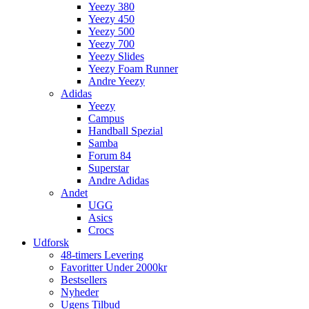
Yeezy 380
Yeezy 450
Yeezy 500
Yeezy 700
Yeezy Slides
Yeezy Foam Runner
Andre Yeezy
Adidas
Yeezy
Campus
Handball Spezial
Samba
Forum 84
Superstar
Andre Adidas
Andet
UGG
Asics
Crocs
Udforsk
48-timers Levering
Favoritter Under 2000kr
Bestsellers
Nyheder
Ugens Tilbud