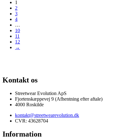
1
2
3
4
…
10
11
12
→
F SJÆLDNE SNEAKERS
PRISGARANTI
100% ÆGTE VARER
13.000
Kontakt os
Streetwear Evolution ApS
Fjortenskæppevej 9 (Afhentning efter aftale)
4000 Roskilde
kontakt@streetwearevolution.dk
CVR: 43628704
Information