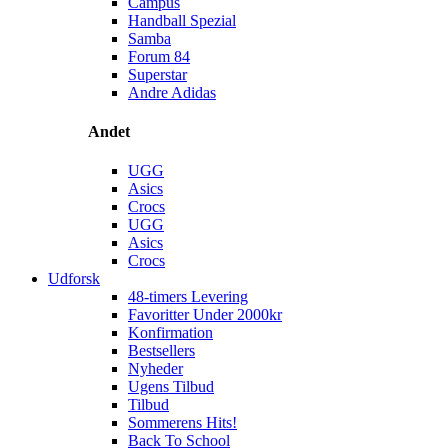
Campus
Handball Spezial
Samba
Forum 84
Superstar
Andre Adidas
Andet
UGG
Asics
Crocs
UGG
Asics
Crocs
Udforsk
48-timers Levering
Favoritter Under 2000kr
Konfirmation
Bestsellers
Nyheder
Ugens Tilbud
Tilbud
Sommerens Hits!
Back To School