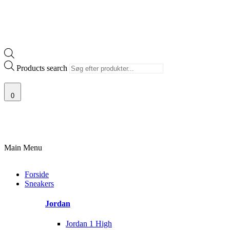
Products search
0
F SJÆLDNE SNEAKERS
PRISGARANTI
100% ÆGTE VARER
13.000
Main Menu
Forside
Sneakers
Jordan
Jordan 1 High