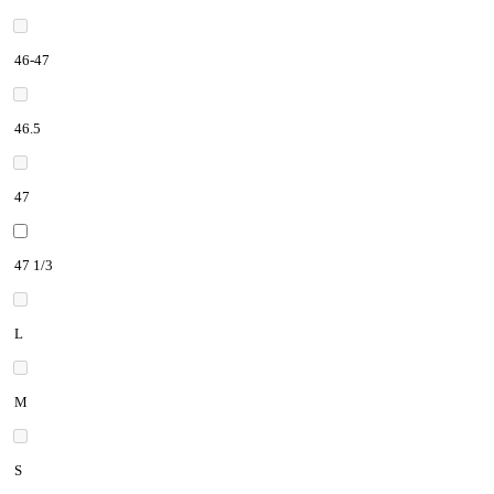
46-47
46.5
47
47 1/3
L
M
S