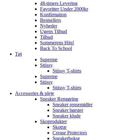
48-timers Levering
Favoritter Under 2000kr
Konfirmation
Bestsellers
Nyheder
Ugens Tilbud
Tilbud
Sommerens Hits!
Back To School
Tøj
Supreme
Stüssy
Stüssy T-shirts
Supreme
Stüssy
Stüssy T-shirts
Accessories & pleje
Sneaker Rengøring
Sneaker rensemidler
Sneaker børster
Sneaker klude
Skoprodukter
Skotræ
Crease Protectors
Sneakerbokse