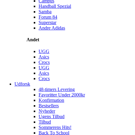
Campus
Handball Spezial
Samba
Forum 84
Superstar
Andre Adidas
Andet
UGG
Asics
Crocs
UGG
Asics
Crocs
Udforsk
48-timers Levering
Favoritter Under 2000kr
Konfirmation
Bestsellers
Nyheder
Ugens Tilbud
Tilbud
Sommerens Hits!
Back To School