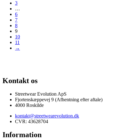
3
…
6
7
8
9
10
11
→
G AF SJÆLDNE SNEAKERS
PRISGARANTI
100% ÆGTE VARER
13.
Kontakt os
Streetwear Evolution ApS
Fjortenskæppevej 9 (Afhentning efter aftale)
4000 Roskilde
kontakt@streetwearevolution.dk
CVR: 43628704
Information