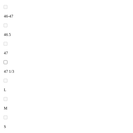
46-47
46.5
47
47 1/3
L
M
S