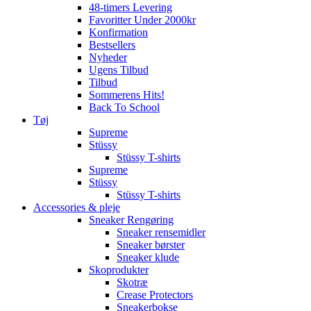
48-timers Levering
Favoritter Under 2000kr
Konfirmation
Bestsellers
Nyheder
Ugens Tilbud
Tilbud
Sommerens Hits!
Back To School
Tøj
Supreme
Stüssy
Stüssy T-shirts
Supreme
Stüssy
Stüssy T-shirts
Accessories & pleje
Sneaker Rengøring
Sneaker rensemidler
Sneaker børster
Sneaker klude
Skoprodukter
Skotræ
Crease Protectors
Sneakerbokse