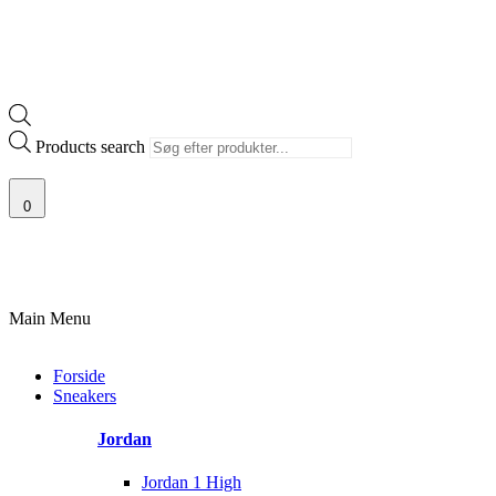
Products search
0
G AF SJÆLDNE SNEAKERS
PRISGARANTI
100% ÆGTE VARER
13.
Main Menu
Forside
Sneakers
Jordan
Jordan 1 High