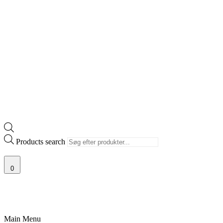
Products search
0
STØRSTE UDVALG AF SJÆLDNE SNEAKERS
PRISGARANTI
100% ÆGTE 
Main Menu