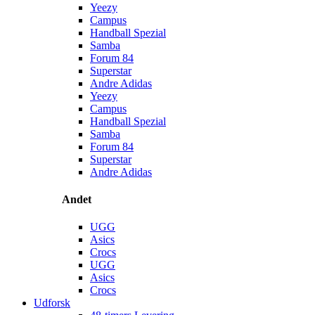
Yeezy
Campus
Handball Spezial
Samba
Forum 84
Superstar
Andre Adidas
Yeezy
Campus
Handball Spezial
Samba
Forum 84
Superstar
Andre Adidas
Andet
UGG
Asics
Crocs
UGG
Asics
Crocs
Udforsk