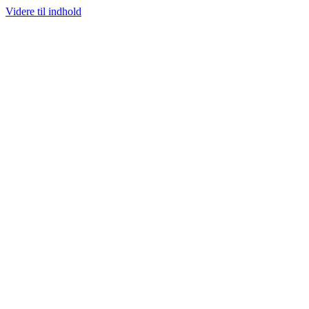
Videre til indhold
STØRSTE UDVALG AF SJÆLDNE SNEAKERS
PRISGARANTI
100% ÆGTE 