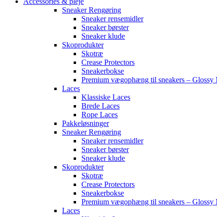
Accessories & pleje
Sneaker Rengøring
Sneaker rensemidler
Sneaker børster
Sneaker klude
Skoprodukter
Skotræ
Crease Protectors
Sneakerbokse
Premium vægophæng til sneakers – Glossy 
Laces
Klassiske Laces
Brede Laces
Rope Laces
Pakkeløsninger
Sneaker Rengøring
Sneaker rensemidler
Sneaker børster
Sneaker klude
Skoprodukter
Skotræ
Crease Protectors
Sneakerbokse
Premium vægophæng til sneakers – Glossy 
Laces