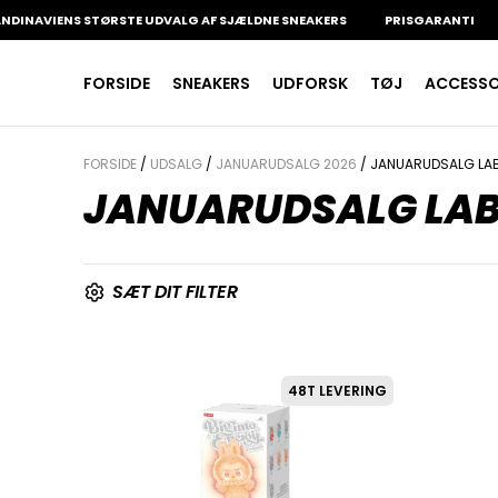
NAVIENS STØRSTE UDVALG AF SJÆLDNE SNEAKERS
PRISGARANTI
1
INDKØBSKURV
FORSIDE
SNEAKERS
UDFORSK
TØJ
ACCESSOR
Fri fragt på sneakers
60 dages returret
Din kurv er tom.
FORSIDE
/
UDSALG
/
JANUARUDSALG 2026
/ JANUARUDSALG LA
JANUARUDSALG LAB
SÆT DIT FILTER
48T LEVERING