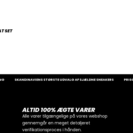
T SET
SKANDINAVIENS STØRSTE UDVALG AF SJÆLDNE SNEAKERS
PRISGAR
ALTID 100% ÆGTE VARER
Alle varer tilgængelige på vores webshop
gennemgår en meget detaljeret
verifikationsproces i hånden.