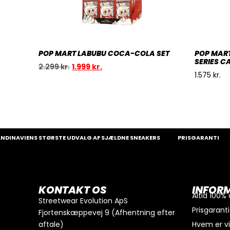
POP MART LABUBU COCA-COLA SET
POP MART
SERIES C
2.299
kr.
1.999
kr.
1.575
kr.
NAVIENS STØRSTE UDVALG AF SJÆLDNE SNEAKERS
PRISGARANTI
1
0
kr.
I alt
Køb for
300
kr.
mere for gratis fragt
KONTAKT OS
INFOR
GÅ TIL BETALING
Altid 100%
Streetwear Evolution ApS
Prisgaranti
Fjortenskæppevej 9 (Afhentning efter
aftale)
Hvem er v