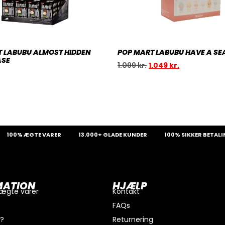
 LABUBU ALMOST HIDDEN
POP MART LABUBU HAVE A SEA
ASE
1.099
kr.
1.049
kr.
00% ÆGTE VARER
13.000+ GLADE KUNDER
100% SIKKER BETALING
MATION
HJÆLP
 ægte varer
Kontakt
FAQs
i?
Returnering