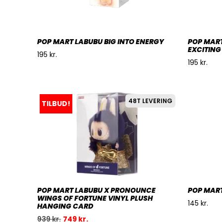
POP MART LABUBU BIG INTO ENERGY
POP MART
EXCITIN
195
kr.
195
kr.
48T LEVERING
TILBUD!
POP MART LABUBU X PRONOUNCE
POP MART
WINGS OF FORTUNE VINYL PLUSH
145
kr.
HANGING CARD
939
kr.
749
kr.