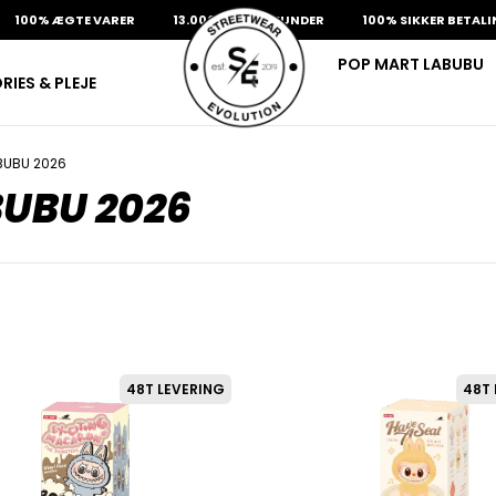
00% ÆGTE VARER
13.000+ GLADE KUNDER
100% SIKKER BETALING
POP MART LABUBU
IES & PLEJE
BUBU 2026
UBU 2026
48T LEVERING
48T 