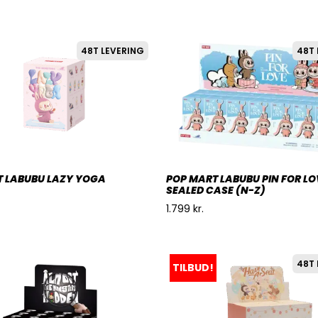
48T LEVERING
48T 
T LABUBU LAZY YOGA
POP MART LABUBU PIN FOR LO
SEALED CASE (N-Z)
1.799
kr.
48T 
TILBUD!