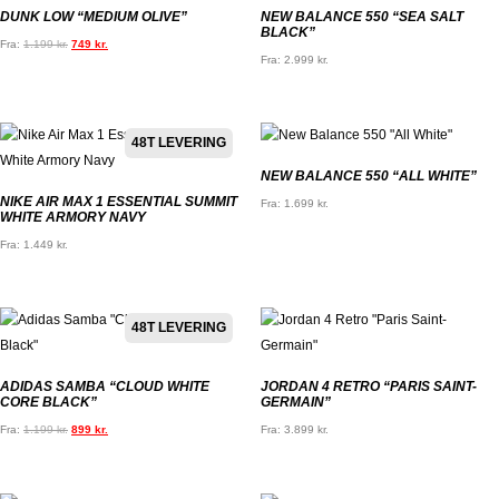
DUNK LOW “MEDIUM OLIVE”
NEW BALANCE 550 “SEA SALT
BLACK”
Fra:
1.199
kr.
749
kr.
Fra:
2.999
kr.
48T LEVERING
NEW BALANCE 550 “ALL WHITE”
NIKE AIR MAX 1 ESSENTIAL SUMMIT
Fra:
1.699
kr.
WHITE ARMORY NAVY
Fra:
1.449
kr.
48T LEVERING
ADIDAS SAMBA “CLOUD WHITE
JORDAN 4 RETRO “PARIS SAINT-
CORE BLACK”
GERMAIN”
Fra:
1.199
kr.
899
kr.
Fra:
3.899
kr.