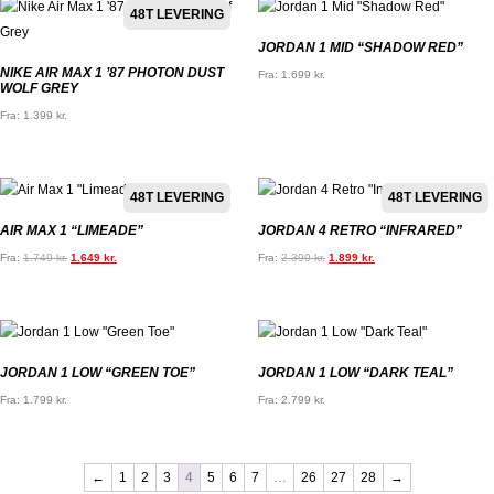
48T LEVERING
JORDAN 1 MID “SHADOW RED”
NIKE AIR MAX 1 ’87 PHOTON DUST
Fra:
1.699
kr.
WOLF GREY
Fra:
1.399
kr.
48T LEVERING
48T LEVERING
AIR MAX 1 “LIMEADE”
JORDAN 4 RETRO “INFRARED”
Fra:
1.749
kr.
1.649
kr.
Fra:
2.399
kr.
1.899
kr.
JORDAN 1 LOW “GREEN TOE”
JORDAN 1 LOW “DARK TEAL”
Fra:
1.799
kr.
Fra:
2.799
kr.
←
1
2
3
4
5
6
7
…
26
27
28
→