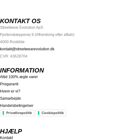
S STØRSTE UDVALG AF SJÆLDNE SNEAKERS
PRISGARANTI
100% ÆGT
KONTAKT OS
Streetwear Evolution ApS
Fjortenskæppevej 9 (Afhentning efter aftale)
4000 Roskilde
kontakt@streetwearevolution.dk
CVR: 43628704
INFORMATION
Altid 100% ægte varer
Prisgaranti
Hvem er vi?
Samarbejde
Handelsbetingelser
Privatlivspolitik
Cookiepolitik
HJÆLP
Kontakt