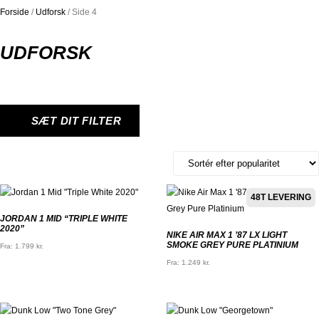
Forside
/
Udforsk
/ Side 4
UDFORSK
SÆT DIT FILTER
48T LEVERING
JORDAN 1 MID “TRIPLE WHITE
2020”
NIKE AIR MAX 1 ’87 LX LIGHT
SMOKE GREY PURE PLATINIUM
Fra:
1.799
kr.
Fra:
1.249
kr.