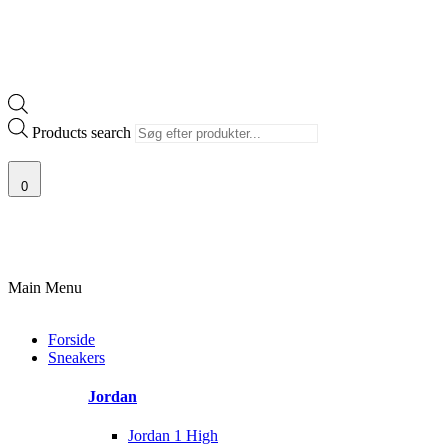
Products search
0
ØRSTE UDVALG AF SJÆLDNE SNEAKERS
PRISGARANTI
100% ÆGTE V
Main Menu
Forside
Sneakers
Jordan
Jordan 1 High