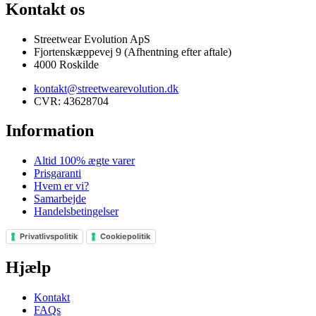
Kontakt os
Streetwear Evolution ApS
Fjortenskæppevej 9 (Afhentning efter aftale)
4000 Roskilde
kontakt@streetwearevolution.dk
CVR: 43628704
Information
Altid 100% ægte varer
Prisgaranti
Hvem er vi?
Samarbejde
Handelsbetingelser
Privatlivspolitik
Cookiepolitik
Hjælp
Kontakt
FAQs