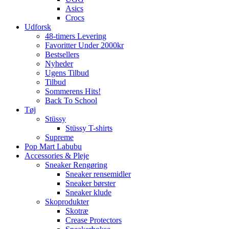
Asics
Crocs
Udforsk
48-timers Levering
Favoritter Under 2000kr
Bestsellers
Nyheder
Ugens Tilbud
Tilbud
Sommerens Hits!
Back To School
Tøj
Stüssy
Stüssy T-shirts
Supreme
Pop Mart Labubu
Accessories & Pleje
Sneaker Rengøring
Sneaker rensemidler
Sneaker børster
Sneaker klude
Skoprodukter
Skotræ
Crease Protectors