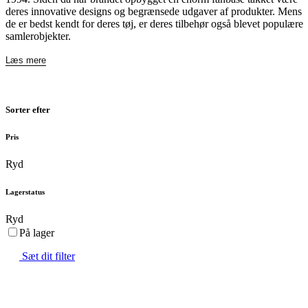
deres innovative designs og begrænsede udgaver af produkter. Mens
de er bedst kendt for deres tøj, er deres tilbehør også blevet populære
samlerobjekter.
Læs mere
Sorter efter
Pris
Ryd
Lagerstatus
Ryd
På lager
Sæt dit filter
ØRSTE UDVALG AF SJÆLDNE SNEAKERS
PRISGARANTI
100% ÆGTE V