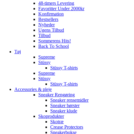
48-timers Levering
Favoritter Under 2000kr
Konfirmation
Bestsellers
Nyheder
Ugens Tilbud
Tilbud
Sommerens Hits!
Back To School
Tøj
Supreme
Stüssy
Stüssy T-shirts
Supreme
Stüssy
Stüssy T-shirts
Accessories & pleje
Sneaker Rengøring
Sneaker rensemidler
Sneaker børster
Sneaker klude
Skoprodukter
Skotræ
Crease Protectors
Sneakerbokse