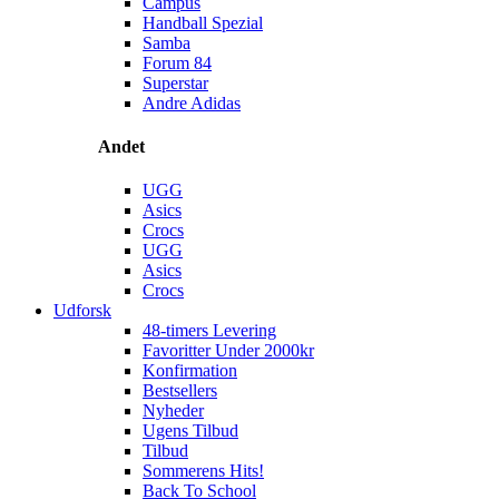
Campus
Handball Spezial
Samba
Forum 84
Superstar
Andre Adidas
Andet
UGG
Asics
Crocs
UGG
Asics
Crocs
Udforsk
48-timers Levering
Favoritter Under 2000kr
Konfirmation
Bestsellers
Nyheder
Ugens Tilbud
Tilbud
Sommerens Hits!
Back To School