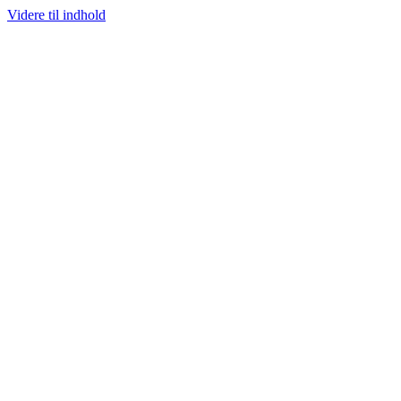
Videre til indhold
ØRSTE UDVALG AF SJÆLDNE SNEAKERS
PRISGARANTI
100% ÆGTE V