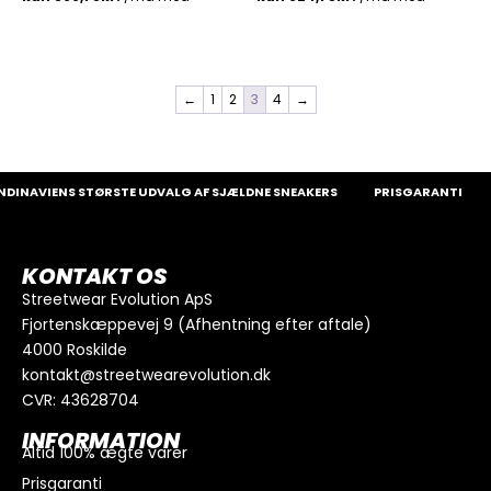
←
1
2
3
4
→
NAVIENS STØRSTE UDVALG AF SJÆLDNE SNEAKERS
PRISGARANTI
1
KONTAKT OS
Streetwear Evolution ApS
Fjortenskæppevej 9 (Afhentning efter aftale)
4000 Roskilde
kontakt@streetwearevolution.dk
CVR: 43628704
INFORMATION
Altid 100% ægte varer
Prisgaranti