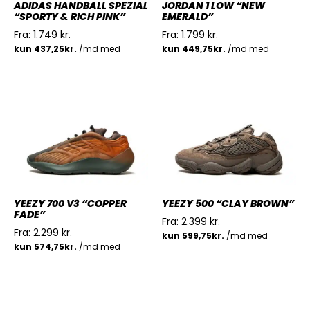
ADIDAS HANDBALL SPEZIAL
JORDAN 1 LOW “NEW
“SPORTY & RICH PINK”
EMERALD”
Fra:
1.749
kr.
Fra:
1.799
kr.
YEEZY 700 V3 “COPPER
YEEZY 500 “CLAY BROWN”
FADE”
Fra:
2.399
kr.
Fra:
2.299
kr.