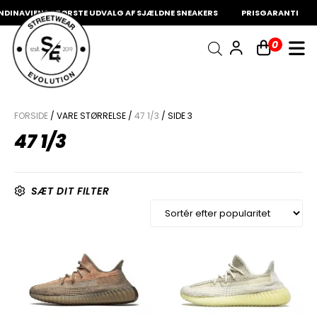
NAVIENS STØRSTE UDVALG AF SJÆLDNE SNEAKERS
PRISGARANTI
1
INDKØBSKURV
0
Fri fragt på sneakers
60 dages returret
Din kurv er tom.
FORSIDE
/ VARE STØRRELSE /
47 1/3
/ SIDE 3
47 1/3
SÆT DIT FILTER