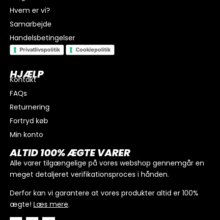
Hvem er vi?
Samarbejde
Handelsbetingelser
Privatlivspolitik
Cookiepolitik
HJÆLP
Kontakt
FAQs
Returnering
Fortryd køb
Min konto
I alt
0
kr.
ALTID 100% ÆGTE VARER
Køb for
300
kr.
mere for gratis fragt
Alle varer tilgængelige på vores webshop gennemgår en
meget detaljeret verifikationsproces i hånden.
GÅ TIL BETALING
Derfor kan vi garantere at vores produkter altid er 100%
ægte!
Læs mere
.