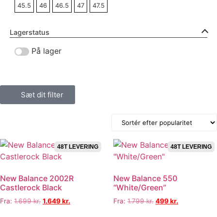
45.5
46
46.5
47
47.5
Lagerstatus
På lager
Sæt dit filter
48T LEVERING
48T LEVERING
New Balance 2002R
New Balance 550
Castlerock Black
“White/Green”
Fra:
1.699
kr.
1.649
kr.
Fra:
1.799
kr.
499
kr.