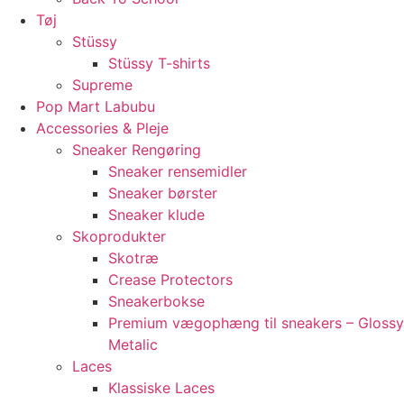
Tøj
Stüssy
Stüssy T-shirts
Supreme
Pop Mart Labubu
Accessories & Pleje
Sneaker Rengøring
Sneaker rensemidler
Sneaker børster
Sneaker klude
Skoprodukter
Skotræ
Crease Protectors
Sneakerbokse
Premium vægophæng til sneakers – Glossy
Metalic
Laces
Klassiske Laces