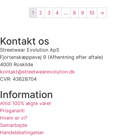
1
2
3
4
…
8
9
10
→
RSTE UDVALG AF SJÆLDNE SNEAKERS
PRISGARANTI
100% ÆGTE VARE
Kontakt os
Streetwear Evolution ApS
Fjortenskæppevej 9 (Afhentning efter aftale)
4000 Roskilde
kontakt@streetwearevolution.dk
CVR: 43628704
Information
Altid 100% ægte varer
Prisgaranti
Hvem er vi?
Samarbejde
Handelsbetingelser