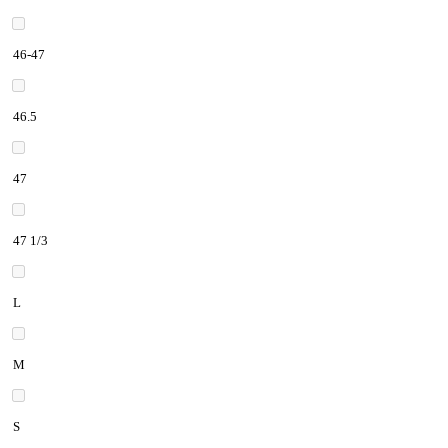
46-47
46.5
47
47 1/3
L
M
S