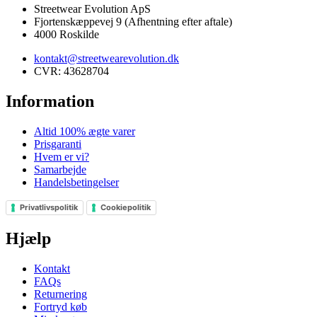
Streetwear Evolution ApS
Fjortenskæppevej 9 (Afhentning efter aftale)
4000 Roskilde
kontakt@streetwearevolution.dk
CVR: 43628704
Information
Altid 100% ægte varer
Prisgaranti
Hvem er vi?
Samarbejde
Handelsbetingelser
Privatlivspolitik
Cookiepolitik
Hjælp
Kontakt
FAQs
Returnering
Fortryd køb