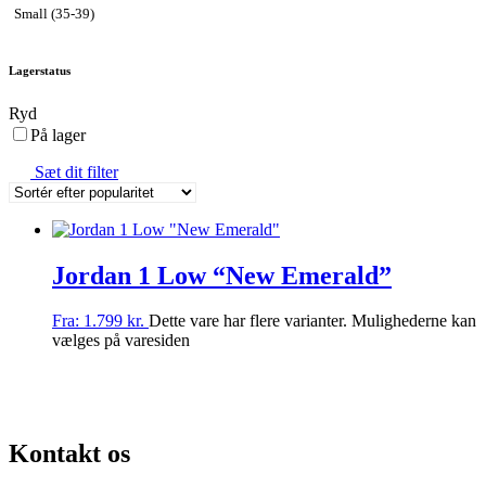
Small (35-39)
Lagerstatus
Ryd
På lager
Sæt dit filter
Jordan 1 Low “New Emerald”
Fra:
1.799
kr.
Dette vare har flere varianter. Mulighederne kan
vælges på varesiden
VALG AF SJÆLDNE SNEAKERS
PRISGARANTI
100% ÆGTE VARER
Kontakt os