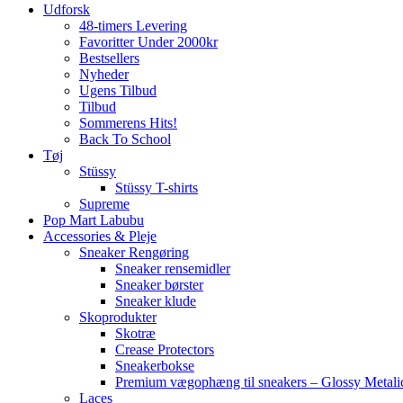
Udforsk
48-timers Levering
Favoritter Under 2000kr
Bestsellers
Nyheder
Ugens Tilbud
Tilbud
Sommerens Hits!
Back To School
Tøj
Stüssy
Stüssy T-shirts
Supreme
Pop Mart Labubu
Accessories & Pleje
Sneaker Rengøring
Sneaker rensemidler
Sneaker børster
Sneaker klude
Skoprodukter
Skotræ
Crease Protectors
Sneakerbokse
Premium vægophæng til sneakers – Glossy Metali
Laces