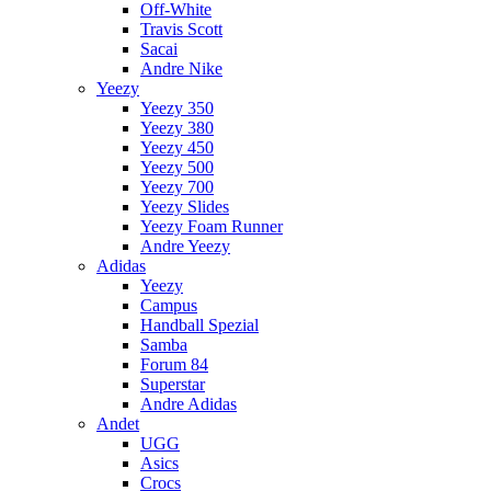
Off-White
Travis Scott
Sacai
Andre Nike
Yeezy
Yeezy 350
Yeezy 380
Yeezy 450
Yeezy 500
Yeezy 700
Yeezy Slides
Yeezy Foam Runner
Andre Yeezy
Adidas
Yeezy
Campus
Handball Spezial
Samba
Forum 84
Superstar
Andre Adidas
Andet
UGG
Asics
Crocs