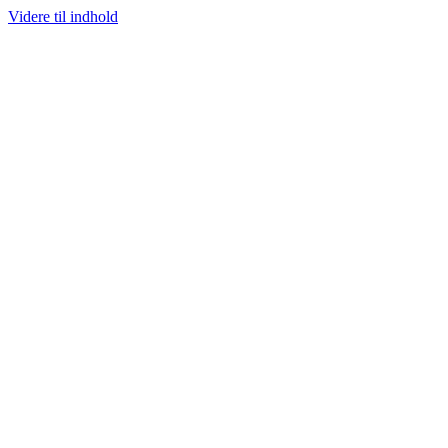
Videre til indhold
VALG AF SJÆLDNE SNEAKERS
PRISGARANTI
100% ÆGTE VARER