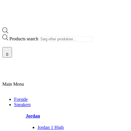
Products search
0
VALG AF SJÆLDNE SNEAKERS
PRISGARANTI
100% ÆGTE VARER
Main Menu
Forside
Sneakers
Jordan
Jordan 1 High