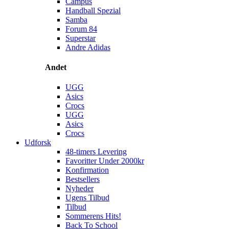
Campus
Handball Spezial
Samba
Forum 84
Superstar
Andre Adidas
Andet
UGG
Asics
Crocs
UGG
Asics
Crocs
Udforsk
48-timers Levering
Favoritter Under 2000kr
Konfirmation
Bestsellers
Nyheder
Ugens Tilbud
Tilbud
Sommerens Hits!
Back To School