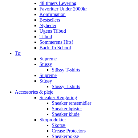
48-timers Levering
Favoritter Under 2000kr
Konfirmation
Bestsellers
Nyheder
Ugens Tilbud
Tilbud
Sommerens Hits!
Back To School
Tøj
Supreme
Stüssy
Stüssy T-shirts
Supreme
Stüssy
Stüssy T-shirts
Accessories & pleje
Sneaker Rengøring
Sneaker rensemidler
Sneaker børster
Sneaker klude
Skoprodukter
Skotræ
Crease Protectors
Sneakerbokse