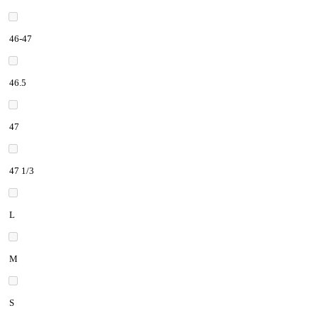
46-47
46.5
47
47 1/3
L
M
S