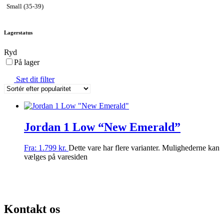
Small (35-39)
Lagerstatus
Ryd
På lager
Sæt dit filter
Jordan 1 Low “New Emerald”
Fra:
1.799
kr.
Dette vare har flere varianter. Mulighederne kan
vælges på varesiden
DVALG AF SJÆLDNE SNEAKERS
PRISGARANTI
100% ÆGTE VARER
Kontakt os