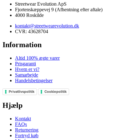
Streetwear Evolution ApS
Fjortenskæppevej 9 (Afhentning efter aftale)
4000 Roskilde
kontakt@streetwearevolution.dk
CVR: 43628704
Information
Altid 100% ægte varer
Prisgaranti
Hvem er vi?
Samarbejde
Handelsbetingelser
Privatlivspolitik
Cookiepolitik
Hjælp
Kontakt
FAQs
Returnering
Fortryd køb