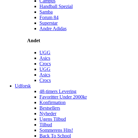
Campus
Handball Spezial
Samba
Forum 84
Superstar
Andre Adidas
Andet
UGG
Asics
Crocs
UGG
Asics
Crocs
Udforsk
48-timers Levering
Favoritter Under 2000kr
Konfirmation
Bestsellers
Nyheder
Ugens Tilbud
Tilbud
Sommerens Hits!
Back To School