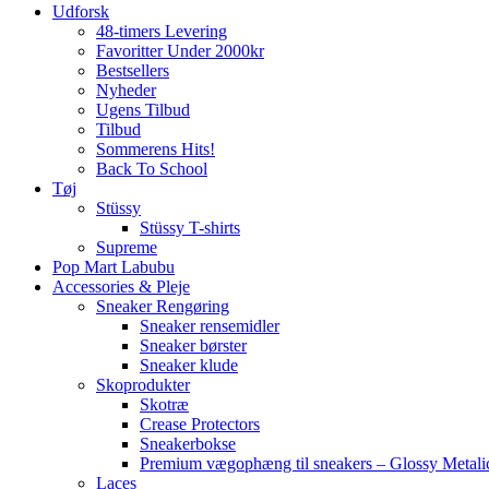
Udforsk
48-timers Levering
Favoritter Under 2000kr
Bestsellers
Nyheder
Ugens Tilbud
Tilbud
Sommerens Hits!
Back To School
Tøj
Stüssy
Stüssy T-shirts
Supreme
Pop Mart Labubu
Accessories & Pleje
Sneaker Rengøring
Sneaker rensemidler
Sneaker børster
Sneaker klude
Skoprodukter
Skotræ
Crease Protectors
Sneakerbokse
Premium vægophæng til sneakers – Glossy Metali
Laces