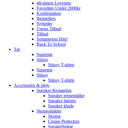
48-timers Levering
Favoritter Under 2000kr
Konfirmation
Bestsellers
Nyheder
Ugens Tilbud
Tilbud
Sommerens Hits!
Back To School
Tøj
Supreme
Stüssy
Stüssy T-shirts
Supreme
Stüssy
Stüssy T-shirts
Accessories & pleje
Sneaker Rengøring
Sneaker rensemidler
Sneaker børster
Sneaker klude
Skoprodukter
Skotræ
Crease Protectors
Sneakerbokse