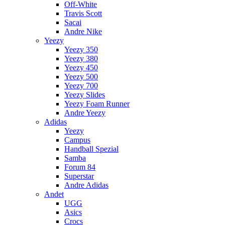
Off-White
Travis Scott
Sacai
Andre Nike
Yeezy
Yeezy 350
Yeezy 380
Yeezy 450
Yeezy 500
Yeezy 700
Yeezy Slides
Yeezy Foam Runner
Andre Yeezy
Adidas
Yeezy
Campus
Handball Spezial
Samba
Forum 84
Superstar
Andre Adidas
Andet
UGG
Asics
Crocs