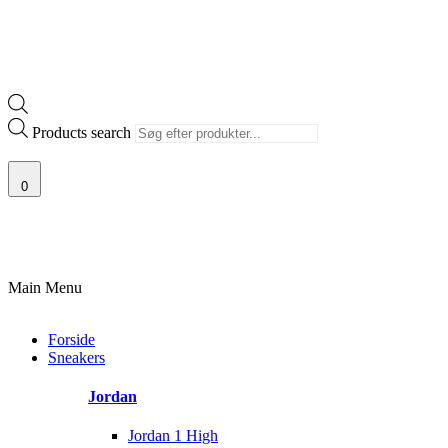
Products search
0
DVALG AF SJÆLDNE SNEAKERS
PRISGARANTI
100% ÆGTE VARER
Main Menu
Forside
Sneakers
Jordan
Jordan 1 High