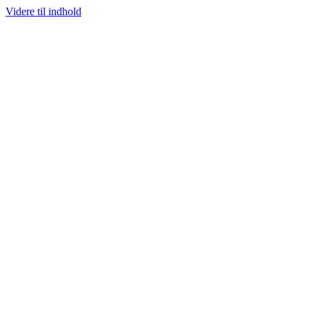
Videre til indhold
DVALG AF SJÆLDNE SNEAKERS
PRISGARANTI
100% ÆGTE VARER