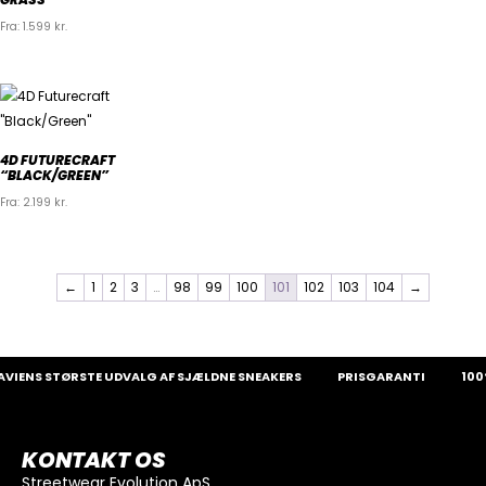
Fra:
1.599
kr.
4D FUTURECRAFT
“BLACK/GREEN”
Fra:
2.199
kr.
←
1
2
3
…
98
99
100
101
102
103
104
→
IENS STØRSTE UDVALG AF SJÆLDNE SNEAKERS
PRISGARANTI
100%
KONTAKT OS
Streetwear Evolution ApS