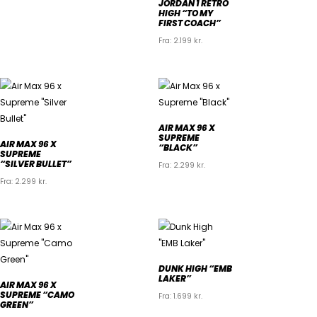
JORDAN 1 RETRO
HIGH “TO MY
FIRST COACH”
Fra:
2.199
kr.
AIR MAX 96 X
SUPREME
AIR MAX 96 X
“BLACK”
SUPREME
“SILVER BULLET”
Fra:
2.299
kr.
Fra:
2.299
kr.
DUNK HIGH “EMB
LAKER”
AIR MAX 96 X
SUPREME “CAMO
Fra:
1.699
kr.
GREEN”