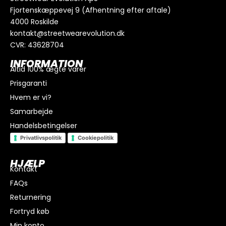
Fjortenskæppevej 9 (Afhentning efter aftale)
4000 Roskilde
kontakt@streetwearevolution.dk
CVR: 43628704
INFORMATION
Altid 100% ægte varer
Prisgaranti
Hvem er vi?
Samarbejde
Handelsbetingelser
Privatlivspolitik
Cookiepolitik
HJÆLP
Kontakt
FAQs
I alt
0
kr.
Returnering
Køb for
300
kr.
mere for gratis fragt
Fortryd køb
GÅ TIL BETALING
Min konto