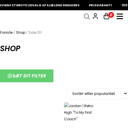
IENS STØRSTE UDVALG AF SJÆLDNE SNEAKERS
PRISGARANTI
100%
0
INDKØBSKURV
Fri fragt på sneakers
60 dages returret
Forside
/
Shop
/ Side 101
Din kurv er tom.
SHOP
SÆT DIT FILTER