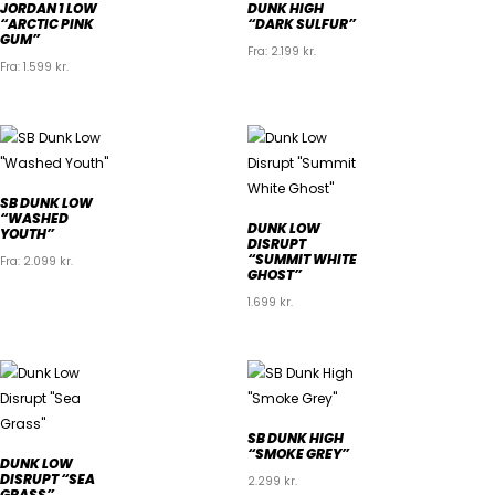
JORDAN 1 LOW
DUNK HIGH
“ARCTIC PINK
“DARK SULFUR”
GUM”
Fra:
2.199
kr.
Fra:
1.599
kr.
SB DUNK LOW
“WASHED
DUNK LOW
YOUTH”
DISRUPT
“SUMMIT WHITE
Fra:
2.099
kr.
GHOST”
1.699
kr.
SB DUNK HIGH
“SMOKE GREY”
DUNK LOW
DISRUPT “SEA
2.299
kr.
GRASS”